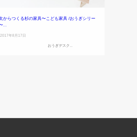
太からつくる杉の家具〜こども家具 /おうぎシリー
...
2017年8月17日
おうぎデスク...