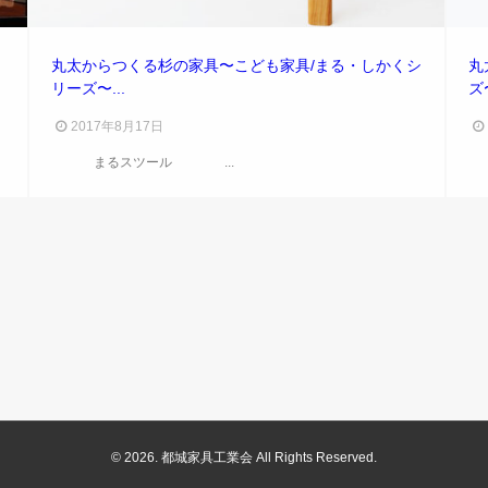
丸太からつくる杉の家具〜こども家具/まる・しかくシ
丸
リーズ〜...
ズ〜
2017年8月17日
まるスツール ...
© 2026. 都城家具工業会 All Rights Reserved.