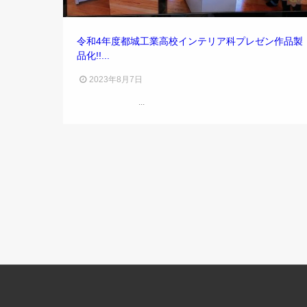
令和4年度都城工業高校インテリア科プレゼン作品製
品化!!...
2023年8月7日
...