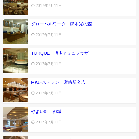
2017年7月11日
株式会社橋詰家具
グローバルワーク 熊本光の森...
株式会社サンセラ
2017年7月11日
中村木材工業株式会社
TORQUE 博多アミュプラザ
製作実績
2017年7月11日
Works
MKレストラン 宮崎新名爪
ニュース
2017年7月11日
News
やよい軒 都城
リンク集
Link
2017年7月11日
お問合せ