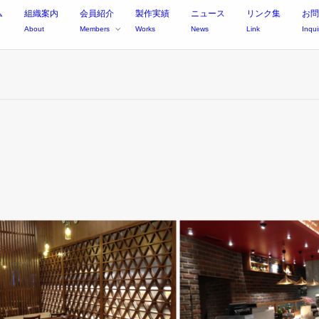
ム
組織案内
会員紹介
製作実績
ニュース
リンク集
お問
About
Members
Works
News
Link
Inqui