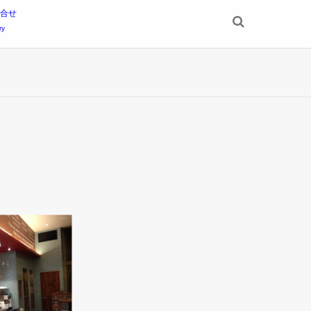
合せ
ry